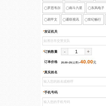
罗思韦尔
南斗六星
东风电子
易甲文
通联视讯
世纪畅行
*
发证机关
-
+
*
订购数量
40.00
订单价格
元
20.00
+
20
(运费)=
*
真实姓名
*
手机号码