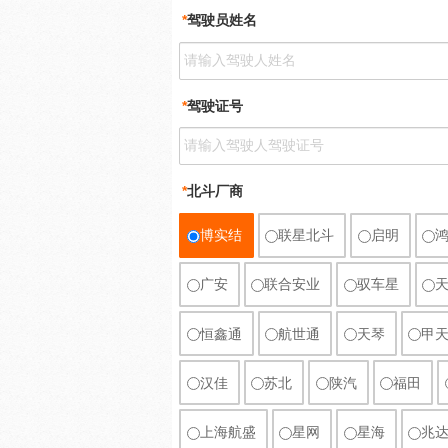
*
驾驶员姓名
*
驾驶证号
*
北斗厂商
博实结
联星北斗
启明
广安
联合安业
驭车星
恒鑫通
航世通
天琴
甲
汉佳
苏北
陕汽
福田
上海航盛
星网
星海
兆