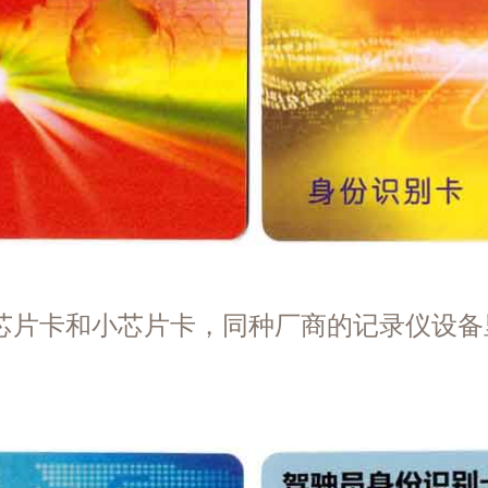
货车驾驶
丰快递（
柳*[135**
货车驾驶
丰快递（
陈*[135**
货车驾驶
丰快递（
吴*[189**
芯片卡和小芯片卡，同种厂商的记录仪设备
货车驾驶
丰快递（
吴*[158**
货车驾驶
丰快递（