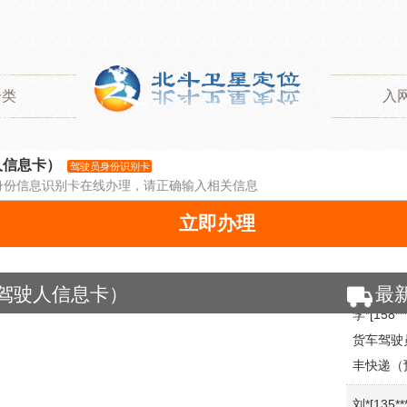
分类
入
人信息卡）
驾驶员身份识别卡
身份信息识别卡在线办理，请正确输入相关信息
立即办理
李*[158**
驾驶人信息卡）
最
货车驾驶
丰快递（
刘*[135**
货车驾驶