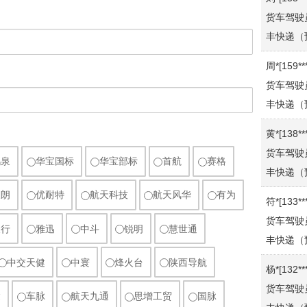
丰快递（
周*[159**
货车驾驶
丰快递（
黄*[138**
货车驾驶
丰快递（
鸿泉
华宝国标
华宝部标
首航
赛格
符*[133**
货车驾驶
天朗
优耐特
航天科技
航天风华
有为
丰快递（
天行
雅迅
中斗
锐明
慧世通
杨*[132**
货车驾驶
中交天健
中寰
烽火台
陕西导航
丰快递（
达
车脉
航天九通
思增工贸
国脉
柳*[136**