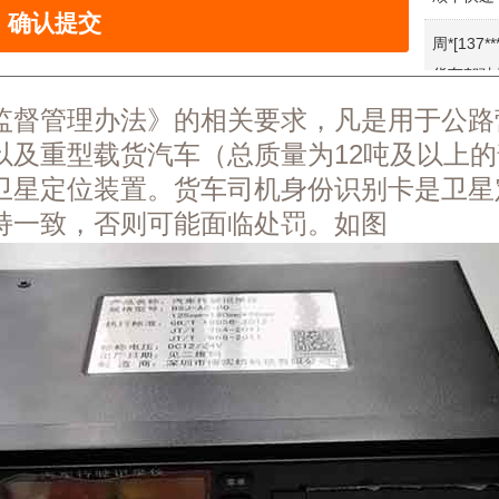
货车驾驶
丰快递（
王*[138**
监督管理办法》的相关要求，凡是用于公路
货车驾驶
以及重型载货汽车（总质量为12吨及以上
丰快递（
卫星定位装置。货车司机身份识别卡是卫星
刘*[138**
保持一致，否则可能面临处罚。如图
货车驾驶
丰快递（
符*[136**
货车驾驶
丰快递（
方*[137**
货车驾驶
丰快递（