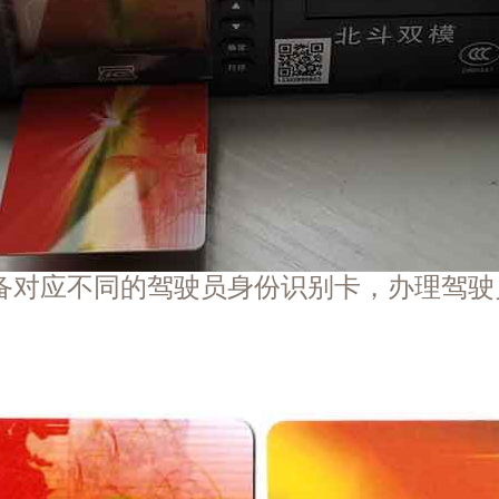
符*[136**
货车驾驶
丰快递（
仲*[136**
货车驾驶
丰快递（
杨*[188**
备对应不同的驾驶员身份识别卡，办理驾驶
货车驾驶
丰快递（
陈*[133**
货车驾驶
丰快递（
黄*[159**